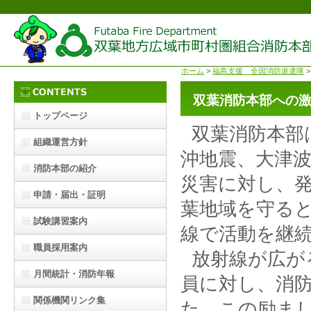
ホーム
>
福島支援 全国消防派遣隊
双葉消防本部への
トップページ
双葉消防本部は
組織運営方針
沖地震、大津
消防本部の紹介
災害に対し、
申請・届出・証明
葉地域を守る
試験講習案内
線で活動を継
職員採用案内
放射線が広が
月間統計・消防年報
員に対し、消
関係機関リンク集
た。この励ま