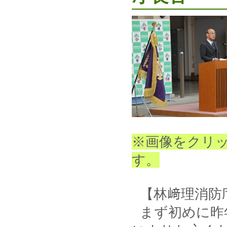
※画像をクリ
す。
【林﨑理消防
まず初めに昨