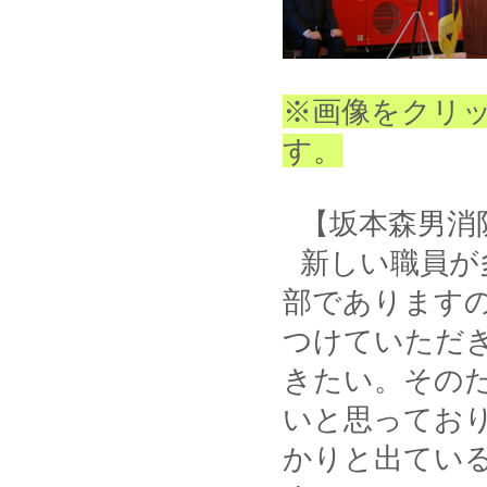
※画像をクリ
す。
【坂本森男消
新しい職員が
部であります
つけていただ
きたい。その
いと思ってお
かりと出てい