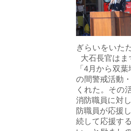
ぎらいをいた
大石長官はま
「4月から双
の間警戒活動
くれた。その
消防職員に対し
防職員が応援
続して応援す